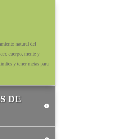
amiento natural del
lecer, cuerpo, mente y
límites y tener metas para
S DE