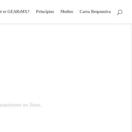
é es GEARsMX?
Principios
Medios
Carta Responsiva
enamientos en línea.