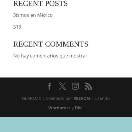
RECENT POSTS
Sismos en México
S19
RECENT COMMENTS
No hay comentarios que mostrar.
GEARsMX | Diseñado por
REEVON
| Usando
Wordpress
y
Divi
.