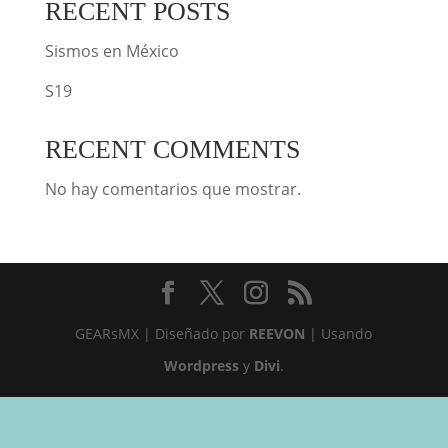
RECENT POSTS
Sismos en México
S19
RECENT COMMENTS
No hay comentarios que mostrar.
GEARsMX | Diseñado por
REEVON
| Usando
Wordpress
y
Divi
.