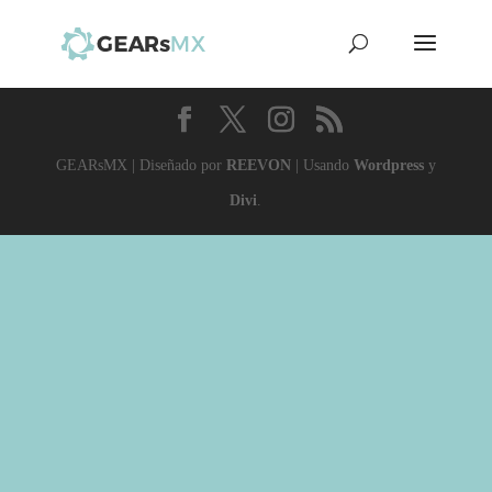
GEARsMX | Diseñado por
REEVON
| Usando
Wordpress
y
Divi
.